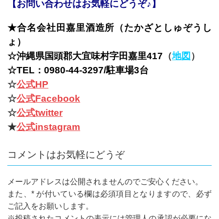
【お問い合わせはお気軽にどうぞ♪】
★合名会社田嘉里酒造所（たかざとしゅぞうし
ょ）
☆沖縄県国頭郡大宜味村字田嘉里417
（
地図
）
☆TEL：0980-44-3297/駐車場3台
☆
公式HP
☆
公式Facebook
☆
公式twitter
★
公式instagram
コメントはお気軽にどうぞ
メールアドレスは公開されませんのでご安心ください。
また、
*
が付いている欄は必須項目となりますので、必ず
ご記入をお願いします。
※投稿されたコメントの表示には管理人の承認が必要にな