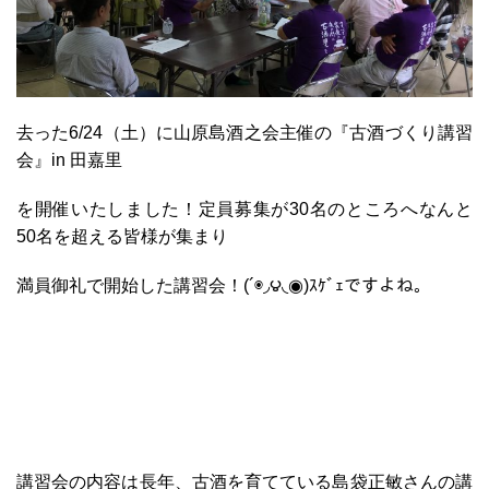
去った6/24（土）に
山原島酒之会主催の
『古酒づくり講習
会』in 田嘉里
を開催いたしました！
定員募集が30名のところへ
なんと
50名を超える皆様が集まり
満員御礼で開始した講習会！
(´◉◞౪◟◉)ｽｹﾞｪですよね。
講習会の内容は
長年、古酒を育てている
島袋正敏さんの講