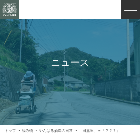
ニュース
トップ
読み物
やんばる酒造の日常
「田嘉里」＝「？？？」