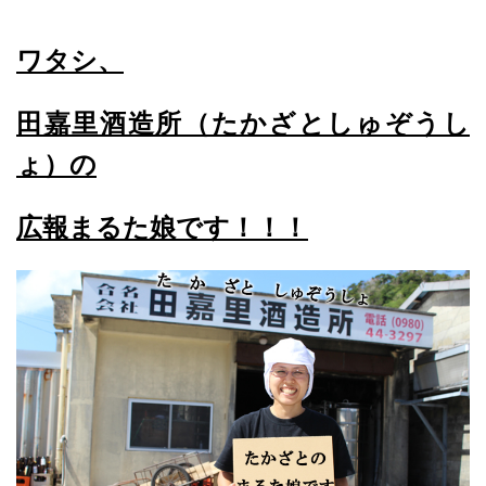
ワタシ、
田嘉里酒造所（たかざとしゅぞうし
ょ）の
広報まるた娘です！！！