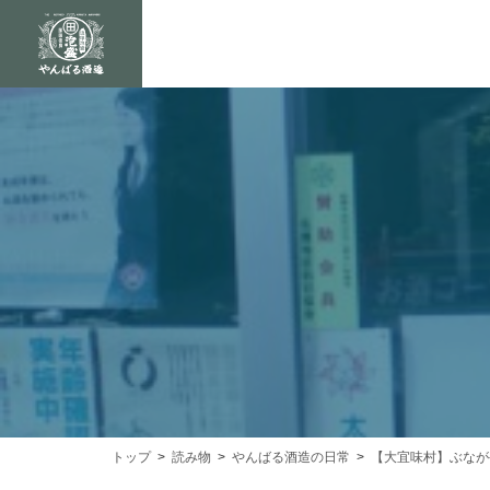
トップ
読み物
やんばる酒造の日常
【大宜味村】ぶなが